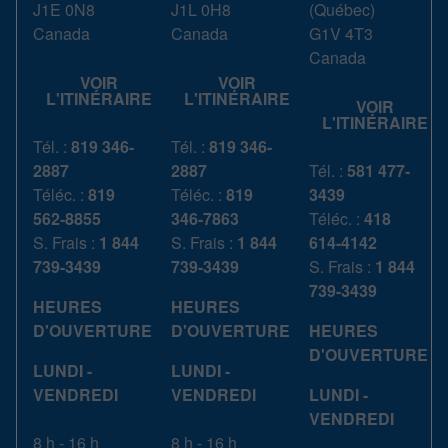
J1E 0N8
J1L 0H8
(
Québec
)
Canada
Canada
G1V 4T3
Canada
VOIR
VOIR
L'ITINÉRAIRE
L'ITINÉRAIRE
VOIR
L'ITINÉRAIRE
Tél. :
819 346-
Tél. :
819 346-
2887
2887
Tél. :
581 477-
Téléc. :
819
Téléc. :
819
3439
562-8855
346-7863
Téléc. :
418
S. Frais :
1 844
S. Frais :
1 844
614-4142
739-3439
739-3439
S. Frais :
1 844
739-3439
HEURES
HEURES
D'OUVERTURE
D'OUVERTURE
HEURES
D'OUVERTURE
LUNDI -
LUNDI -
VENDREDI
VENDREDI
LUNDI -
VENDREDI
8 h - 16 h
8 h - 16 h