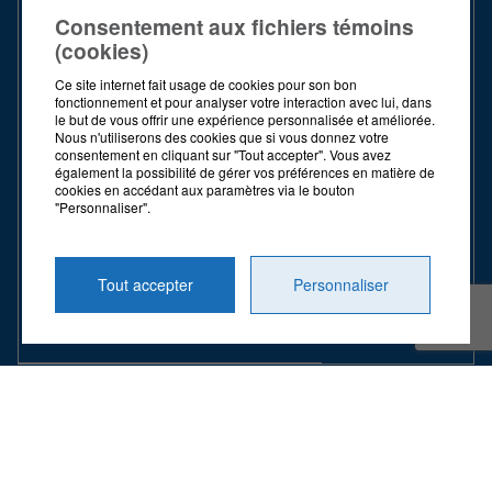
604-1193
759-7079
9797
Consentement aux fichiers témoins
S. Frais :
1 844
S. Frais :
1 844
Téléc. :
819
(cookies)
739-3439
739-3439
370-2047
Ce site internet fait usage de cookies pour son bon
S. Frais :
1 844
fonctionnement et pour analyser votre interaction avec lui, dans
HEURES
HEURES
739-3439
le but de vous offrir une expérience personnalisée et améliorée.
D'OUVERTURE
D'OUVERTURE
Nous n'utiliserons des cookies que si vous donnez votre
consentement en cliquant sur "Tout accepter". Vous avez
HEURES
également la possibilité de gérer vos préférences en matière de
LUNDI -
LUNDI -
D'OUVERTURE
cookies en accédant aux paramètres via le bouton
VENDREDI
VENDREDI
"Personnaliser".
LUNDI -
8 h - 16 h
8 h - 16 h
VENDREDI
Tout accepter
Personnaliser
8 h - 16 h
© 2026 TOUS DROITS RÉSERVÉS
DIEX
RECHERCHE |
POLITIQUE DE
DESIGN
+
WEB
+
HÉBERGEME
CONFIDENTIALITÉ
|
GÉRER MES TÉMOINS