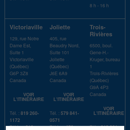
8 h - 16 h
Victoriaville
Joliette
Trois-
Rivières
129, rue Notre
405, rue
Dame Est,
Beaudry Nord,
6500, boul.
Suite 1
Suite 101
Gene-H.-
Victoriaville
Joliette
Kruger, bureau
(
Québec
)
(
Québec
)
1
G6P 3Z8
J6E 6A9
Trois-Rivières
Canada
Canada
(
Québec
)
G9A 4P3
Canada
VOIR
VOIR
L'ITINÉRAIRE
L'ITINÉRAIRE
VOIR
Tél. :
819 260-
Tél. :
579 841-
L'ITINÉRAIRE
1172
0571
Téléc. :
819
Téléc. :
450-
Tél. :
819 801-