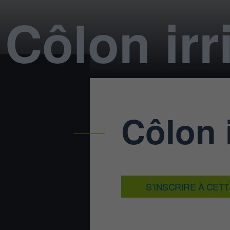
Côlon irr
Côlon i
S’INSCRIRE À CET