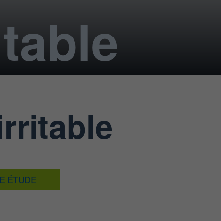
itable
rritable
TE ÉTUDE