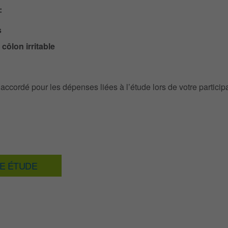
:
s
côlon irritable
cordé pour les dépenses liées à l’étude lors de votre particip
TE ÉTUDE