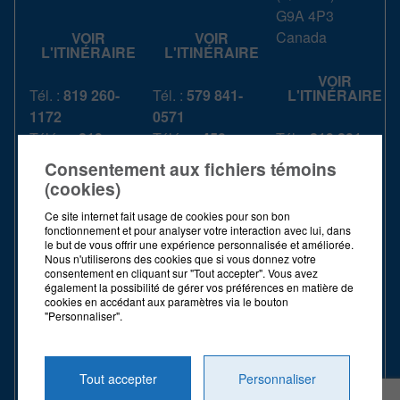
G9A 4P3
Canada
VOIR
VOIR
L'ITINÉRAIRE
L'ITINÉRAIRE
VOIR
Tél. :
819 260-
Tél. :
579 841-
L'ITINÉRAIRE
1172
0571
Téléc. :
819
Téléc. :
450-
Tél. :
819 801-
604-1193
759-7079
9797
Consentement aux fichiers témoins
S. Frais :
1 844
S. Frais :
1 844
Téléc. :
819
(cookies)
739-3439
739-3439
370-2047
Ce site internet fait usage de cookies pour son bon
S. Frais :
1 844
fonctionnement et pour analyser votre interaction avec lui, dans
HEURES
HEURES
739-3439
le but de vous offrir une expérience personnalisée et améliorée.
D'OUVERTURE
D'OUVERTURE
Nous n'utiliserons des cookies que si vous donnez votre
consentement en cliquant sur "Tout accepter". Vous avez
HEURES
également la possibilité de gérer vos préférences en matière de
LUNDI -
LUNDI -
D'OUVERTURE
cookies en accédant aux paramètres via le bouton
VENDREDI
VENDREDI
"Personnaliser".
LUNDI -
8 h - 16 h
8 h - 16 h
VENDREDI
Tout accepter
Personnaliser