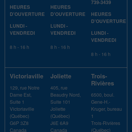
739-3439
HEURES
HEURES
D'OUVERTURE
D'OUVERTURE
HEURES
D'OUVERTURE
LUNDI -
LUNDI -
VENDREDI
VENDREDI
LUNDI -
VENDREDI
8 h - 16 h
8 h - 16 h
8 h - 16 h
Victoriaville
Joliette
Trois-
Rivières
129, rue Notre
405, rue
Dame Est,
Beaudry Nord,
6500, boul.
Suite 1
Suite 101
Gene-H.-
Victoriaville
Joliette
Kruger, bureau
(
Québec
)
(
Québec
)
1
G6P 3Z8
J6E 6A9
Trois-Rivières
Canada
Canada
(
Québec
)