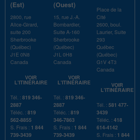
(Est)
(Ouest)
Place de la
2800, rue
15, rue J.-A.
Cité
Alice-Girard,
Bombardier,
2600, boul.
suite 200
Suite A-160
Laurier, Suite
Sherbrooke
Sherbrooke
293
(
Québec
)
(
Québec
)
Québec
J1E 0N8
J1L 0H8
(
Québec
)
Canada
Canada
G1V 4T3
Canada
VOIR
VOIR
L'ITINÉRAIRE
L'ITINÉRAIRE
VOIR
L'ITINÉRAIRE
Tél. :
819 346-
Tél. :
819 346-
2887
2887
Tél. :
581 477-
Téléc. :
819
Téléc. :
819
3439
562-8855
346-7863
Téléc. :
418
S. Frais :
1 844
S. Frais :
1 844
614-4142
739-3439
739-3439
S. Frais :
1 844