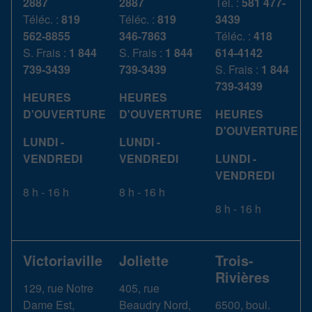
2887
2887
Tél. :
581 477-
Téléc. :
819
Téléc. :
819
3439
562-8855
346-7863
Téléc. :
418
S. Frais :
1 844
S. Frais :
1 844
614-4142
739-3439
739-3439
S. Frais :
1 844
739-3439
HEURES
HEURES
D'OUVERTURE
D'OUVERTURE
HEURES
D'OUVERTURE
LUNDI -
LUNDI -
VENDREDI
VENDREDI
LUNDI -
VENDREDI
8 h - 16 h
8 h - 16 h
8 h - 16 h
Victoriaville
Joliette
Trois-
Rivières
129, rue Notre
405, rue
Dame Est,
Beaudry Nord,
6500, boul.