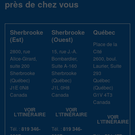
près de chez vous
Sherbrooke
Sherbrooke
Québec
(Est)
(Ouest)
Place de la
2800, rue
15, rue J.-A.
Cité
Alice-Girard,
Bombardier,
2600, boul.
suite 200
Suite A-160
Laurier, Suite
Sherbrooke
Sherbrooke
293
(
Québec
)
(
Québec
)
Québec
J1E 0N8
J1L 0H8
(
Québec
)
Canada
Canada
G1V 4T3
Canada
VOIR
VOIR
L'ITINÉRAIRE
L'ITINÉRAIRE
VOIR
L'ITINÉRAIRE
Tél. :
819 346-
Tél. :
819 346-