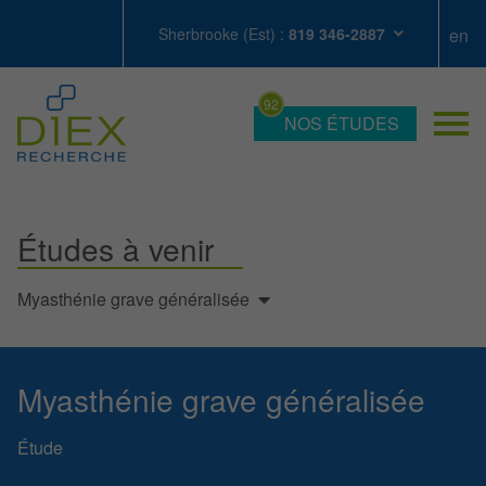
Sherbrooke (Est) :
819 346-2887
NOS ÉTUDES
Études à venir
Myasthénie grave généralisée
Myasthénie grave généralisée
Étude