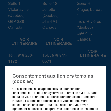
Suite 1
Suite 101
Gene-H.-
Victoriaville
Joliette
Kruger, bureau
(
Québec
)
(
Québec
)
1
G6P 3Z8
J6E 6A9
Trois-Rivières
Canada
Canada
(
Québec
)
G9A 4P3
Canada
VOIR
VOIR
L'ITINÉRAIRE
L'ITINÉRAIRE
VOIR
Tél. :
819 260-
Tél. :
579 841-
L'ITINÉRAIRE
1172
0571
Téléc. :
819
Téléc. :
450-
Tél. :
819 801-
604-1193
759-7079
9797
Consentement aux fichiers témoins
S. Frais :
1 844
S. Frais :
1 844
Téléc. :
819
(cookies)
739-3439
739-3439
370-2047
Ce site internet fait usage de cookies pour son bon
S. Frais :
1 844
fonctionnement et pour analyser votre interaction avec lui, dans
HEURES
HEURES
739-3439
le but de vous offrir une expérience personnalisée et améliorée.
D'OUVERTURE
D'OUVERTURE
Nous n'utiliserons des cookies que si vous donnez votre
consentement en cliquant sur "Tout accepter". Vous avez
HEURES
également la possibilité de gérer vos préférences en matière de
LUNDI -
LUNDI -