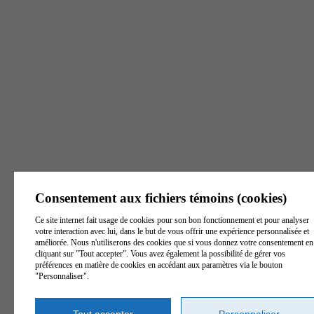
Victoriaville
Joliette
Trois-Rivières
129, rue Notre Dame
405, rue Beaudry
6500, boul. Gene-H.-
Est, Suite 1
Nord, Suite 101
Kruger, bureau 1
Victoriaville
(
Québec
)
Joliette
(
Québec
)
J6E
Trois-Rivières
G6P 3Z8
Canada
6A9
Canada
(
Québec
)
G9A 4P3
Canada
Voir l'itinéraire
Voir l'itinéraire
Voir l'itinéraire
Tél. :
819 260-1172
Tél. :
579 841-0571
Tél. :
819 801-9797
Téléc. :
819 604-1193
Téléc. :
450-759-7079
Consentement aux fichiers témoins (cookies)
Téléc. :
819 370-2047
S. Frais :
1 844 739-
S. Frais :
1 844 739-
Ce site internet fait usage de cookies pour son bon fonctionnement et pour analyser
3439
3439
S. Frais :
1 844 739-
votre interaction avec lui, dans le but de vous offrir une expérience personnalisée et
3439
améliorée. Nous n'utiliserons des cookies que si vous donnez votre consentement en
Heures d'ouverture
Heures d'ouverture
cliquant sur "Tout accepter". Vous avez également la possibilité de gérer vos
Heures d'ouverture
préférences en matière de cookies en accédant aux paramètres via le bouton
Lundi - Vendredi
Lundi - Vendredi
"Personnaliser".
Lundi - Vendredi
8 h - 16 h
8 h - 16 h
8 h - 16 h