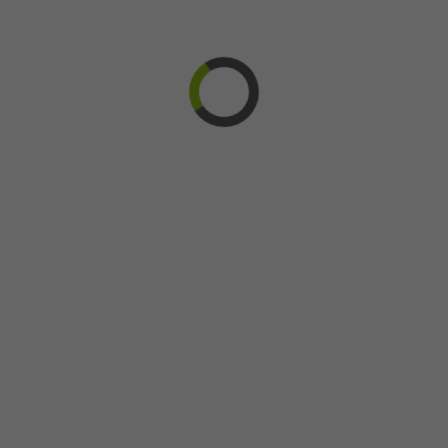
Prix
Provincial
Rayonnement
Recherche
Reconnaissance
Recrutement
TVA
BIO2015
24 mars 2015
| DIEX Recherche a participé à l’édition 2015 du
concours BioDevtech afin de remporter une admission au
congrès international BIO. Parmi les 5 entreprises gagnantes,
DIEX [...]
En savoir plus
BIO
BIO2015
Bravo
Félicitations