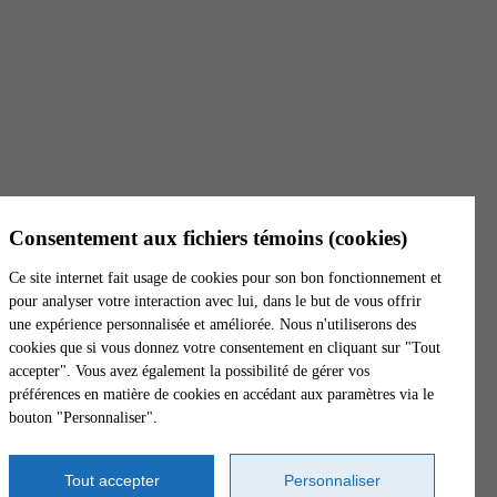
Heures d'ouverture
Lundi - Vendredi
8 h - 16 h
Trois-Rivières
6500, boul. Gene-H.-Kruger, bureau 1
Consentement aux fichiers témoins (cookies)
Trois-Rivières
(
Québec
)
G9A 4P3
Canada
Ce site internet fait usage de cookies pour son bon fonctionnement et
Voir l'itinéraire
pour analyser votre interaction avec lui, dans le but de vous offrir
Tél. :
819 801-9797
une expérience personnalisée et améliorée. Nous n'utiliserons des
cookies que si vous donnez votre consentement en cliquant sur "Tout
Téléc. :
819 370-2047
accepter". Vous avez également la possibilité de gérer vos
S. Frais :
1 844 739-3439
préférences en matière de cookies en accédant aux paramètres via le
bouton "Personnaliser".
Heures d'ouverture
Lundi - Vendredi
Tout accepter
Personnaliser