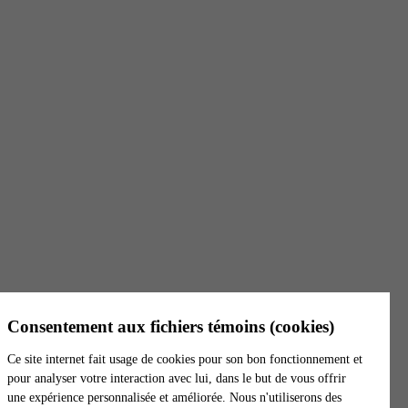
Voir l'itinéraire
Tél. :
581 477-3439
Téléc. :
418 614-4142
S. Frais :
1 844 739-3439
Heures d'ouverture
Lundi - Vendredi
8 h - 16 h
Trois-Rivières
6500, boul. Gene-H.-Kruger, bureau 1
Consentement aux fichiers témoins (cookies)
Trois-Rivières
(
Québec
)
G9A 4P3
Canada
Ce site internet fait usage de cookies pour son bon fonctionnement et
Voir l'itinéraire
pour analyser votre interaction avec lui, dans le but de vous offrir
Tél. :
819 801-9797
une expérience personnalisée et améliorée. Nous n'utiliserons des