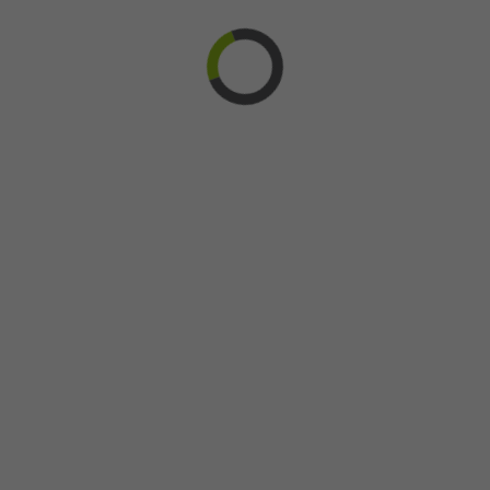
Fêtes
Fibromyalgie
Fondation
Gagnants
Gala
Journal
L'équipe
Maureen O'Connor
News
Noël
Nouveau
Nouvelles
Participants
Philadelphie
Premiers
Prix
Provincial
Rayonnement
Recherche
Reconnaissance
Recrutement
TVA
Retour aux articles