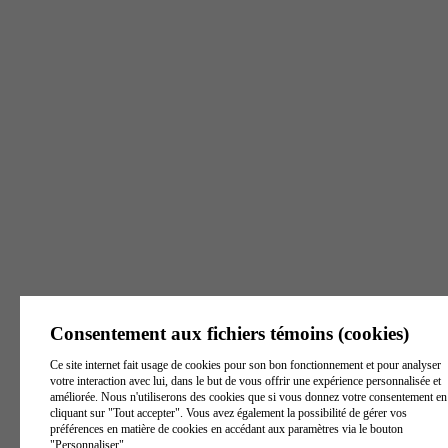
8 h - 16 h
Lundi - Vendredi
8 h - 16 h
8 h - 16 h
Victoriaville
Joliette
Trois-Rivières
129, rue Notre Dame
405, rue Beaudry
6500, boul. Gene-H.-
Est, Suite 1
Nord, Suite 101
Kruger, bureau 1
Victoriaville
(
Québec
)
Joliette
(
Québec
)
J6E
Trois-Rivières
G6P 3Z8
Canada
6A9
Canada
(
Québec
)
G9A 4P3
Canada
Voir l'itinéraire
Voir l'itinéraire
Voir l'itinéraire
Tél. :
819 260-1172
Tél. :
579 841-0571
Tél. :
819 801-9797
Téléc. :
819 604-1193
Téléc. :
450-759-7079
Consentement aux fichiers témoins (cookies)
Téléc. :
819 370-2047
S. Frais :
1 844 739-
S. Frais :
1 844 739-
Ce site internet fait usage de cookies pour son bon fonctionnement et pour analyser
3439
3439
S. Frais :
1 844 739-
votre interaction avec lui, dans le but de vous offrir une expérience personnalisée et
3439
améliorée. Nous n'utiliserons des cookies que si vous donnez votre consentement en
Heures d'ouverture
Heures d'ouverture
cliquant sur "Tout accepter". Vous avez également la possibilité de gérer vos
Heures d'ouverture
préférences en matière de cookies en accédant aux paramètres via le bouton
Lundi - Vendredi
Lundi - Vendredi
"Personnaliser".