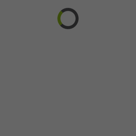
Fêtes
Fibromyalgie
Fondation
Gagnants
Gala
Journal
L'équipe
Maureen O'Connor
News
Noël
Nouveau
Nouvelles
Participants
Philadelphie
Premiers
Prix
Provincial
Rayonnement
Recherche
Reconnaissance
Recrutement
TVA
Retour aux articles