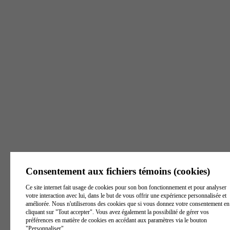
8 h - 16 h
Lundi - Vendredi
8 h - 16 h
8 h - 16 h
Victoriaville
Joliette
Trois-Rivières
129, rue Notre Dame
405, rue Beaudry
6500, boul. Gene-H.-
Est, Suite 1
Nord, Suite 101
Kruger, bureau 1
Victoriaville
(
Québec
)
Joliette
(
Québec
)
J6E
Trois-Rivières
G6P 3Z8
Canada
6A9
Canada
(
Québec
)
G9A 4P3
Canada
Voir l'itinéraire
Voir l'itinéraire
Voir l'itinéraire
Tél. :
819 260-1172
Tél. :
579 841-0571
Tél. :
819 801-9797
Téléc. :
819 604-1193
Téléc. :
450-759-7079
Consentement aux fichiers témoins (cookies)
Téléc. :
819 370-2047
S. Frais :
1 844 739-
S. Frais :
1 844 739-
Ce site internet fait usage de cookies pour son bon fonctionnement et pour analyser
3439
3439
S. Frais :
1 844 739-
votre interaction avec lui, dans le but de vous offrir une expérience personnalisée et
3439
améliorée. Nous n'utiliserons des cookies que si vous donnez votre consentement en
Heures d'ouverture
Heures d'ouverture
cliquant sur "Tout accepter". Vous avez également la possibilité de gérer vos
Heures d'ouverture
préférences en matière de cookies en accédant aux paramètres via le bouton
Lundi - Vendredi
Lundi - Vendredi
"Personnaliser".