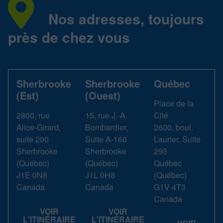
Nos adresses, toujours
près de chez vous
Sherbrooke
Sherbrooke
Québec
(Est)
(Ouest)
Place de la
2800, rue
15, rue J.-A.
Cité
Alice-Girard,
Bombardier,
2600, boul.
suite 200
Suite A-160
Laurier, Suite
Sherbrooke
Sherbrooke
293
(
Québec
)
(
Québec
)
Québec
J1E 0N8
J1L 0H8
(
Québec
)
Canada
Canada
G1V 4T3
Canada
VOIR
VOIR
L'ITINÉRAIRE
L'ITINÉRAIRE