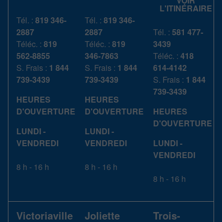
VOIR
L'ITINÉRAIRE
Tél. :
819 346-
Tél. :
819 346-
2887
2887
Tél. :
581 477-
Téléc. :
819
Téléc. :
819
3439
562-8855
346-7863
Téléc. :
418
S. Frais :
1 844
S. Frais :
1 844
614-4142
739-3439
739-3439
S. Frais :
1 844
739-3439
HEURES
HEURES
D'OUVERTURE
D'OUVERTURE
HEURES
D'OUVERTURE
LUNDI -
LUNDI -
VENDREDI
VENDREDI
LUNDI -
VENDREDI
8 h - 16 h
8 h - 16 h
8 h - 16 h
Victoriaville
Joliette
Trois-