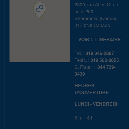
2800, rue Alice-Girard,
suite 200
Sherbrooke
(
Québec
)
J1E 0N8
Canada
VOIR L'ITINÉRAIRE
Tél. :
819 346-2887
Téléc. :
819 562-8855
S. Frais :
1 844 739-
3439
HEURES
D'OUVERTURE
LUNDI - VENDREDI
8 h - 16 h