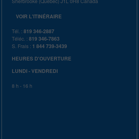
Sherbrooke
(
Québec
)
J1L 0H8
Canada
VOIR L'ITINÉRAIRE
Tél. :
819 346-2887
Téléc. :
819 346-7863
S. Frais :
1 844 739-3439
HEURES D'OUVERTURE
LUNDI - VENDREDI
8 h - 16 h