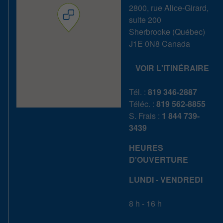
2800, rue Alice-Girard,
suite 200
Sherbrooke
(
Québec
)
J1E 0N8
Canada
VOIR L'ITINÉRAIRE
Tél. :
819 346-2887
Téléc. :
819 562-8855
S. Frais :
1 844 739-
3439
HEURES
D'OUVERTURE
LUNDI - VENDREDI
8 h - 16 h