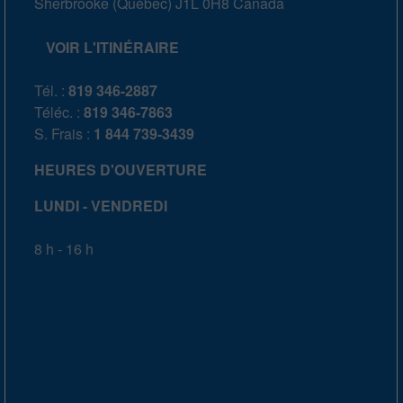
Sherbrooke
(
Québec
)
J1L 0H8
Canada
VOIR L'ITINÉRAIRE
Tél. :
819 346-2887
Téléc. :
819 346-7863
S. Frais :
1 844 739-3439
HEURES D'OUVERTURE
LUNDI - VENDREDI
8 h - 16 h