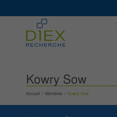
Kowry Sow
Accueil
Membres
Kowry Sow