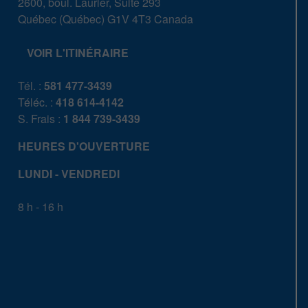
2600, boul. Laurier, Suite 293
Québec
(
Québec
)
G1V 4T3
Canada
VOIR L'ITINÉRAIRE
Tél. :
581 477-3439
Téléc. :
418 614-4142
S. Frais :
1 844 739-3439
HEURES D'OUVERTURE
LUNDI - VENDREDI
8 h - 16 h