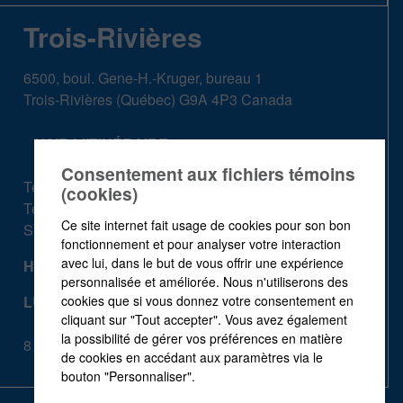
Trois-Rivières
6500, boul. Gene-H.-Kruger, bureau 1
Trois-Rivières
(
Québec
)
G9A 4P3
Canada
VOIR L'ITINÉRAIRE
Consentement aux fichiers témoins
Tél. :
819 801-9797
(cookies)
Téléc. :
819 370-2047
Ce site internet fait usage de cookies pour son bon
S. Frais :
1 844 739-3439
fonctionnement et pour analyser votre interaction
avec lui, dans le but de vous offrir une expérience
HEURES D'OUVERTURE
personnalisée et améliorée. Nous n'utiliserons des
LUNDI - VENDREDI
cookies que si vous donnez votre consentement en
cliquant sur "Tout accepter". Vous avez également
la possibilité de gérer vos préférences en matière
8 h - 16 h
de cookies en accédant aux paramètres via le
bouton "Personnaliser".