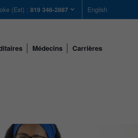
oke (Est) :
819 346-2887
English
taires
Médecins
Carrières