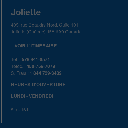
Joliette
405, rue Beaudry Nord, Suite 101
Joliette
(
Québec
)
J6E 6A9
Canada
VOIR L'ITINÉRAIRE
Tél. :
579 841-0571
Téléc. :
450-759-7079
S. Frais :
1 844 739-3439
HEURES D'OUVERTURE
LUNDI - VENDREDI
8 h - 16 h