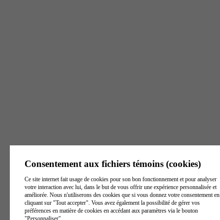
8 h - 16 h
Lundi - Vendredi
8 h - 16 h
8 h - 16 h
Victoriaville
Joliette
Trois-Rivières
129, rue Notre Dame
405, rue Beaudry
6500, boul. Gene-H.-
Est, Suite 1
Nord, Suite 101
Kruger, bureau 1
Victoriaville
(
Québec
)
Joliette
(
Québec
)
J6E
Trois-Rivières
G6P 3Z8
Canada
6A9
Canada
(
Québec
)
G9A 4P3
Canada
Voir l'itinéraire
Voir l'itinéraire
Voir l'itinéraire
Tél. :
819 260-1172
Tél. :
579 841-0571
Tél. :
819 801-9797
Téléc. :
819 604-1193
Téléc. :
450-759-7079
Consentement aux fichiers témoins (cookies)
Téléc. :
819 370-2047
S. Frais :
1 844 739-
S. Frais :
1 844 739-
Ce site internet fait usage de cookies pour son bon fonctionnement et pour analyser
3439
3439
S. Frais :
1 844 739-
votre interaction avec lui, dans le but de vous offrir une expérience personnalisée et
3439
améliorée. Nous n'utiliserons des cookies que si vous donnez votre consentement en
Heures d'ouverture
Heures d'ouverture
cliquant sur "Tout accepter". Vous avez également la possibilité de gérer vos
Heures d'ouverture
préférences en matière de cookies en accédant aux paramètres via le bouton
Lundi - Vendredi
Lundi - Vendredi
"Personnaliser".