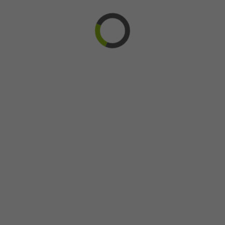
Fêtes
Fibromyalgie
Fondation
Gagnants
Gala
Journal
L'équipe
Maureen O'Connor
News
Noël
Nouveau
Nouvelles
Participants
Philadelphie
Premiers
Prix
Provincial
Rayonnement
Recherche
Reconnaissance
Recrutement
TVA
Retour aux articles