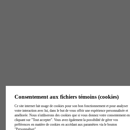
8 h - 16 h
Lundi - Vendredi
8 h - 16 h
8 h - 16 h
Victoriaville
Joliette
Trois-Rivières
129, rue Notre Dame
405, rue Beaudry
6500, boul. Gene-H.-
Est, Suite 1
Nord, Suite 101
Kruger, bureau 1
Victoriaville
(
Québec
)
Joliette
(
Québec
)
J6E
Trois-Rivières
G6P 3Z8
Canada
6A9
Canada
(
Québec
)
G9A 4P3
Canada
Voir l'itinéraire
Voir l'itinéraire
Voir l'itinéraire
Tél. :
819 260-1172
Tél. :
579 841-0571
Tél. :
819 801-9797
Téléc. :
819 604-1193
Téléc. :
450-759-7079
Consentement aux fichiers témoins (cookies)
Téléc. :
819 370-2047
S. Frais :
1 844 739-
S. Frais :
1 844 739-
Ce site internet fait usage de cookies pour son bon fonctionnement et pour analyser
3439
3439
S. Frais :
1 844 739-
votre interaction avec lui, dans le but de vous offrir une expérience personnalisée et
3439
améliorée. Nous n'utiliserons des cookies que si vous donnez votre consentement en
Heures d'ouverture
Heures d'ouverture
cliquant sur "Tout accepter". Vous avez également la possibilité de gérer vos
Heures d'ouverture
préférences en matière de cookies en accédant aux paramètres via le bouton
Lundi - Vendredi
Lundi - Vendredi
"Personnaliser".